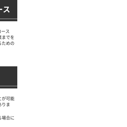
ース
コース
業までを
るための
とが可能
ありま
る場合に