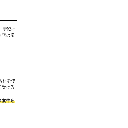
。実際に
内容は常
教材を使
を受ける
業案件を