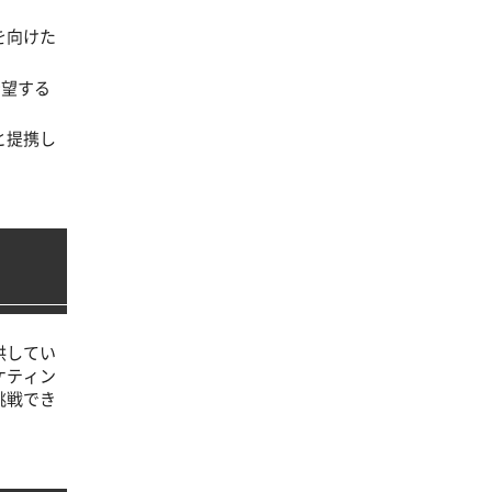
を向けた
希望する
と提携し
供してい
ケティン
挑戦でき