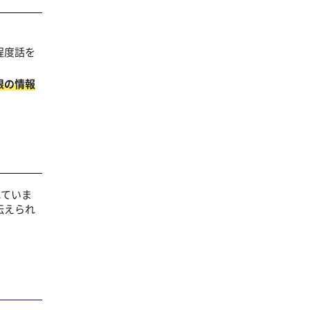
程度話を
限の情報
れていま
伝えられ