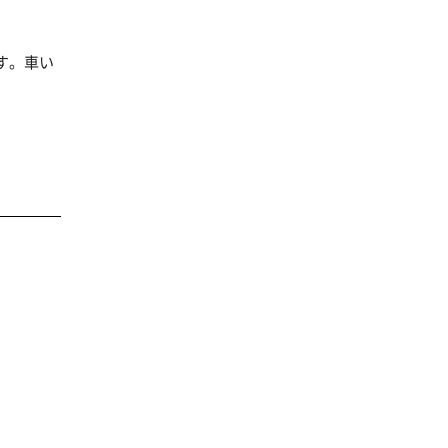
す。車い
。