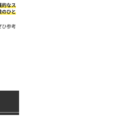
践的なス
肢のひと
ぜひ参考