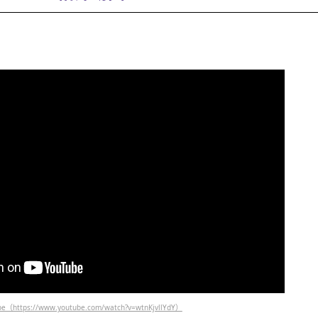
https://www.youtube.com/watch?v=wtnKjvllYdY）