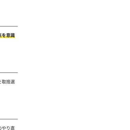
点を意識
を取捨選
のやり直