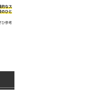
践的なス
肢のひと
ぜひ参考