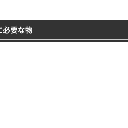
に
必要な物