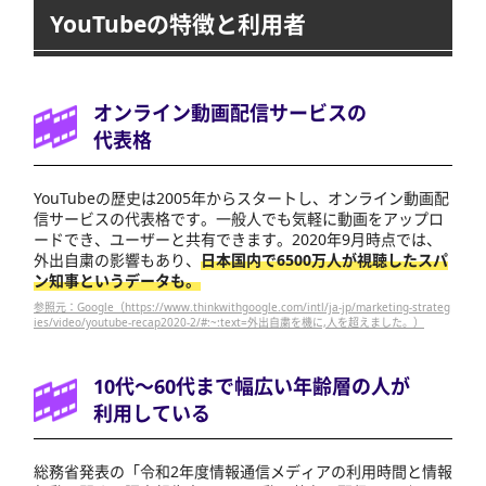
YouTubeの特徴と利用者
オンライン動画配信サービスの
代表格
YouTubeの歴史は2005年からスタートし、オンライン動画配
信サービスの代表格です。一般人でも気軽に動画をアップロ
ードでき、ユーザーと共有できます。2020年9月時点では、
外出自粛の影響もあり、
日本国内で6500万人が視聴したスパ
ン知事というデータも。
参照元：Google（https://www.thinkwithgoogle.com/intl/ja-jp/marketing-strateg
ies/video/youtube-recap2020-2/#:~:text=外出自粛を機に,人を超えました。）
10代～60代まで幅広い年齢層の人が
利用している
総務省発表の「令和2年度情報通信メディアの利用時間と情報